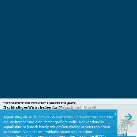
INTEGRIERTE MULTITROPHE AQUAKULTUR (IMTA)
Nachhaltiges Wirtschaften für Mensch und Umwelt
ALLE THEMEN
2
Aquakultur, die Aufzucht von Wassertieren und –pflanzen, spielt für
11
12
IM ÜBERBLICK
die Welternährung eine immer größere Rolle. Konventionelle
Aquakultur ist jedoch häufig mit großen ökologischen Problemen
Freitags gibt´s Fisch
Der Familienbetrieb
Geht mich das
5
verbunden. Viele dieser Probleme lassen sich mit dem
10
alles etwas an?
6
umweltfreundlichen Ansatz der Integrierten Aquakultur (IMTA)